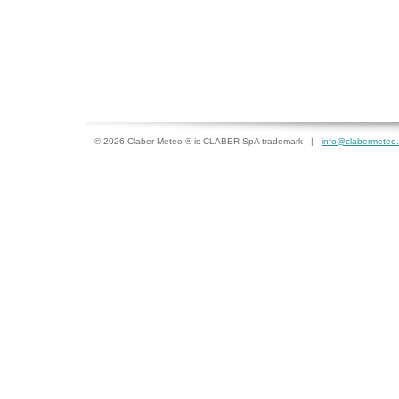
© 2026 Claber Meteo ® is CLABER SpA trademark |
info@clabermeteo